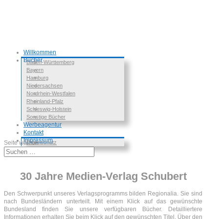
Willkommen
Bücher
Baden-Württemberg
Bayern
Hamburg
Niedersachsen
Nordrhein-Westfalen
Rheinland-Pfalz
Schleswig-Holstein
Sonstige Bücher
Werbeagentur
Kontakt
Impressum
Seite wählen
Datenschutz
30 Jahre Medien-Verlag Schubert
Den Schwerpunkt unseres Verlagsprogramms bilden Regionalia. Sie sind
nach Bundesländern unterteilt. Mit einem Klick auf das gewünschte
Bundesland finden Sie unsere verfügbaren Bücher. Detailliertere
Informationen erhalten Sie beim Klick auf den gewünschten Titel. Über den