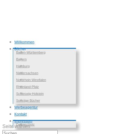
Willkommen
Bücher
Baden-Württemberg
Bayern
Hamburg
Niedersachsen
Nordrhein-Westfalen
Rheinland-Pfalz
Schleswig-Holstein
Sonstige Bücher
Werbeagentur
Kontakt
Impressum
Datenschutz
Seite wählen