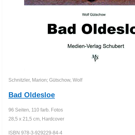
Schnitzler, Marion; Gütschow, Wolf
Bad Oldesloe
96 Seiten, 110 farb. Fotos
28,5 x 21,5 cm, Hardcover
ISBN 978-3-929229-84-4