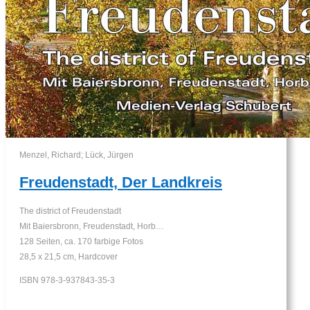
Menzel, Richard; Lück, Jürgen
Freudenstadt, Der Landkreis
The district of Freudenstadt
Mit Baiersbronn, Freudenstadt, Horb…
128 Seiten, ca. 170 farbige Fotos
28,5 x 21,5 cm, Hardcover
ISBN 978-3-937843-35-3