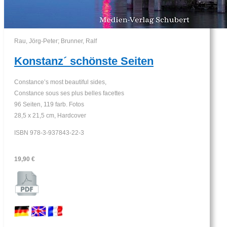
Rau, Jörg-Peter; Brunner, Ralf
Konstanz´ schönste Seiten
Constance’s most beautiful sides,
Constance sous ses plus belles facettes
96 Seiten, 119 farb. Fotos
28,5 x 21,5 cm, Hardcover
ISBN 978-3-937843-22-3
19,90 €