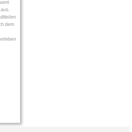
quent
 aus.
dtteilen
ach dem
herleben