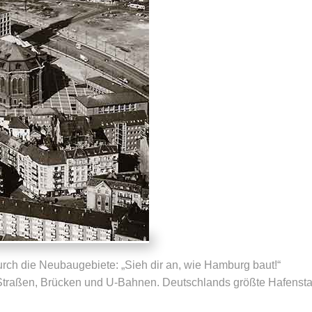
rch die Neubaugebiete: „Sieh dir an, wie Hamburg baut!“
traßen, Brücken und U-Bahnen. Deutschlands größte Hafensta