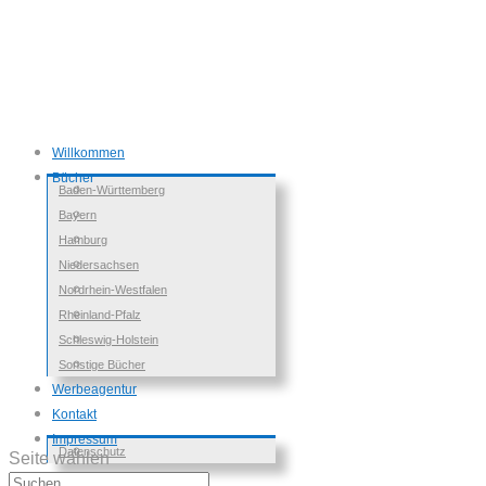
Willkommen
Bücher
Baden-Württemberg
Bayern
Hamburg
Niedersachsen
Nordrhein-Westfalen
Rheinland-Pfalz
Schleswig-Holstein
Sonstige Bücher
Werbeagentur
Kontakt
Impressum
Datenschutz
Seite wählen