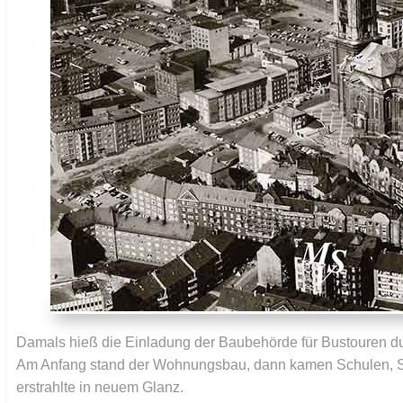
Da
mals hieß die Einladung der Baubehörde für Bustouren du
Am Anfang stand der Wohnungsbau, dann kamen Schulen, S
erstrahlte in neuem Glanz.